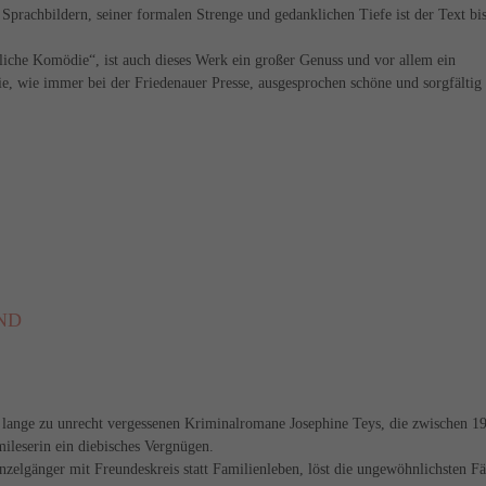
Sprachbildern, seiner formalen Strenge und gedanklichen Tiefe ist der Text bi
iche Komödie“, ist auch dieses Werk ein großer Genuss und vor allem ein
ie, wie immer bei der Friedenauer Presse, ausgesprochen schöne und sorgfältig
ND
e lange zu unrecht vergessenen Kriminalromane Josephine Teys, die zwischen 1
mileserin ein diebisches Vergnügen.
zelgänger mit Freundeskreis statt Familienleben, löst die ungewöhnlichsten Fä