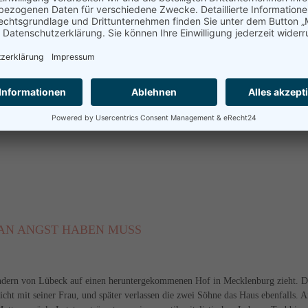
nze doch eher eine Capus’sche Poetik? Oder ist es ein Krimi? Denn in dem
 flackernden Neonröhren und um den Spielautomaten versammeln, wurde in der
aresciallo höchstselbst verfolgt die Spuren im Schnee, in der Hoffnung, den Fa
kzukehren.
 wundervoll und mit so viel Witz und Charme, so herrlich menschlich, unpräten
 gerne ergeben. Ein Geschenk für alle, die das Dunkel unserer Zeit einmal eine
MAN ANGST HABEN MUSS
Kindern von Lübeck auf einen heruntergekommenen Hof in Mecklenburg zieht. D
icht mit seiner Frau, und später verlassen die zwei Söhne das Haus ebenfalls. 