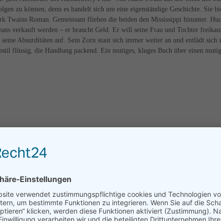
gen zu können, denn es handelt sich um eine eigenständige Geschichte. Sie bi
ark Twains Roman. Gemeinsam fliehen die beiden den Mississippi hinunter. Hu
ans verkauft werden – er braucht Geld. Er will seine Frau und Tochter freikau
seine Absurditäten auf. Sein Zorn staut sich immer weiter an und entlädt sich
bstil flüssig, die Handlung packend. Ein mutiges, kluges Buch über einen muti
SONNENHANG
ft - ein Italienroman? Ein abgelegenes Dorf, ein altes Gemäuer, auf dem Tisc
ald folgen Gedanken zur Plausibilität einer guten Geschichte (warum man im
nfigur) und Überlegungen über Romanstoffe (warum ein Steinhaufen noch kein