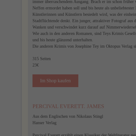
immer überraschendem Ausgang. Brach er im schon früher wi
Neffen ermordet haben soll und bis heute als unbeliebtester 
Künstlerinnen und Künstlern besiedelt wird, was der einhe
Stadtflüchtende denkt. Ein junger, attraktiver Fotograf aus
Wanken und verschwindet kurz darauf auf Nimmerwiedersehen.
Wie auch in den anderen Romanen, sind Teys Krimis Gesells
und bis heute glänzend unterhalten.
Die anderen Krimis von Josephine Tey im Oktopus Verlag s
315 Seiten
23€
Im Shop kaufen
PERCIVAL EVERETT. JAMES
Aus dem Englischen von Nikolaus Stingl
Hanser Verlag
Percival Everett erzählt einen Klassiker der Weltliteratur