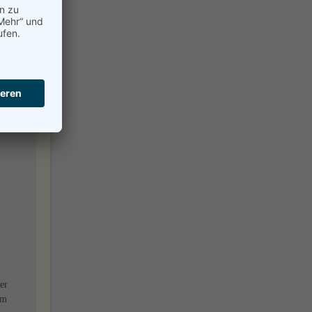
ll
tiös
n
er
Am