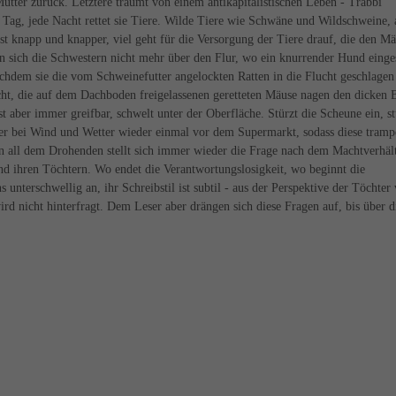
tter zurück. Letztere träumt von einem antikapitalistischen Leben - Trabbi
den Tag, jede Nacht rettet sie Tiere. Wilde Tiere wie Schwäne und Wildschweine, 
t knapp und knapper, viel geht für die Versorgung der Tiere drauf, die den M
en sich die Schwestern nicht mehr über den Flur, wo ein knurrender Hund einge
hdem sie die vom Schweinefutter angelockten Ratten in die Flucht geschlagen
eucht, die auf dem Dachboden freigelassenen geretteten Mäuse nagen den dicken 
st aber immer greifbar, schwelt unter der Oberfläche. Stürzt die Scheune ein, st
hter bei Wind und Wetter wieder einmal vor dem Supermarkt, sodass diese tram
en all dem Drohenden stellt sich immer wieder die Frage nach dem Machtverhäl
d ihren Töchtern. Wo endet die Verantwortungslosigkeit, wo beginnt die
unterschwellig an, ihr Schreibstil ist subtil - aus der Perspektive der Töchter 
ird nicht hinterfragt. Dem Leser aber drängen sich diese Fragen auf, bis über d