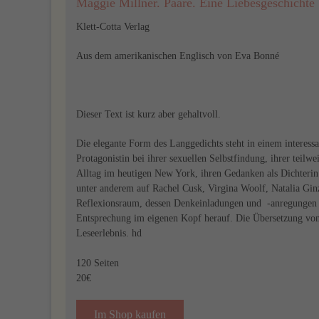
Maggie Millner. Paare. Eine Liebesgeschichte
Klett-Cotta Verlag
Aus dem amerikanischen Englisch von Eva Bonné
Dieser Text ist kurz aber gehaltvoll.
Die elegante Form des Langgedichts steht in einem interess
Protagonistin bei ihrer sexuellen Selbstfindung, ihrer teil
Alltag im heutigen New York, ihren Gedanken als Dichterin
unter anderem auf Rachel Cusk, Virgina Woolf, Natalia Gin
Reflexionsraum, dessen Denkeinladungen und -anregungen ma
Entsprechung im eigenen Kopf herauf. Die Übersetzung vo
Leseerlebnis. hd
120 Seiten
20€
Im Shop kaufen