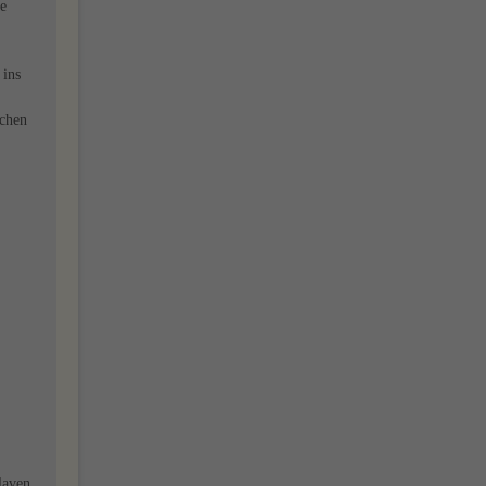
ne
 ins
ichen
laven