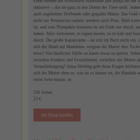
Ende bleiben die Schwestern Madeleine und Ronja bei der Mu
inklusive -, das sie ganz in den Dienst der Tiere stellt. Je
auch angekettete Hofhunde oder gequälte Mäuse. Das Geld is
nicht nur Ressourcen rauben, sondern auch Platz. Bald trau
ist, und zum Plumpsklo kommen sie am Ende nur durch, nac
haben. Alles verkommt, es regnet herein, es ist kalt und f
durch. Die große Katastrophe – sie tritt im Buch nicht ein, i
sich der Hund auf Madeleine, vergisst die Mutter ihre Toc
muss? Von ländlicher Idylle ist kaum etwas zu spüren. Neb
zwischen Kindern und Erwachsenen, zwischen der Mutter un
Vernachlässigung? Alina Herbing geht diese Fragen höchstens 
sich die Mutter eben so, wie sie es immer tut, ihr Handeln w
letzte Seite hinaus. nc
256 Seiten
23 €
Im Shop kaufen