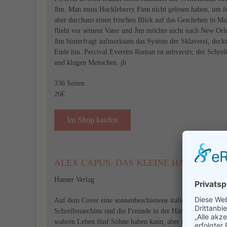
Jim. Man muss Huckleberry Finn nicht gelesen haben, um fol
aber durchaus einen frischen Blick auf das Geschehen in M
flieht vor seinem Vater und Jim möchte nicht nach New Orle
Jim hinterfragt aufmerksam das System der Sklaverei, deckt 
Ende hin. Percival Everetts Roman ist subversiv, der Schrei
und klugen Menschen. jh
336 Seiten
26€
Im Shop kaufen
ALEX CAPUS. DAS KLEINE HAUS AM 
Hanser Verlag
Auf dem Cover eine sonnenbeschienene italienische Landscha
Schreibmaschine und die Freunde in der Hängematte. Aber b
wahren Leben fünf Söhne haben kann, aber nicht als Roma