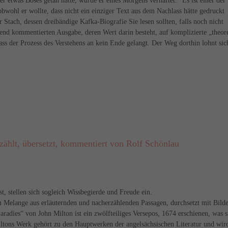
r etwas Böses getan hätte, wurde er eines Morgens verhaftet.“ Es ist einer der
obwohl er wollte, dass nicht ein einziger Text aus dem Nachlass hätte gedruckt
r Stach, dessen dreibändige Kafka-Biografie Sie lesen sollten, falls noch nicht
end kommentierten Ausgabe, deren Wert darin besteht, auf komplizierte „theore
ass der Prozess des Verstehens an kein Ende gelangt. Der Weg dorthin lohnt sic
, übersetzt, kommentiert von Rolf Schönlau
, stellen sich sogleich Wissbegierde und Freude ein.
n Melange aus erläuternden und nacherzählenden Passagen, durchsetzt mit Bild
radies“ von John Milton ist ein zwölfteiliges Versepos, 1674 erschienen, was s
iltons Werk gehört zu den Hauptwerken der angelsächsischen Literatur und wird