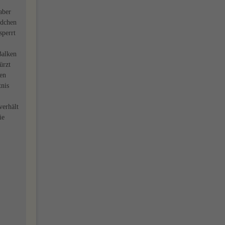
aber
ädchen
sperrt
Balken
ürzt
pen
tnis
verhält
ie