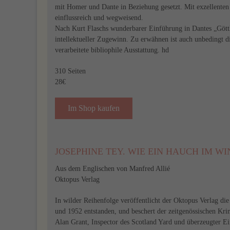
mit Homer und Dante in Beziehung gesetzt. Mit exzellenten 
einflussreich und wegweisend.
Nach Kurt Flaschs wunderbarer Einführung in Dantes „Göttl
intellektueller Zugewinn. Zu erwähnen ist auch unbedingt d
verarbeitete bibliophile Ausstattung. hd
310 Seiten
28€
Im Shop kaufen
JOSEPHINE TEY. WIE EIN HAUCH IM WI
Aus dem Englischen von Manfred Allié
Oktopus Verlag
In wilder Reihenfolge veröffentlicht der Oktopus Verlag di
und 1952 entstanden, und beschert der zeitgenössischen Kri
Alan Grant, Inspector des Scotland Yard und überzeugter Ein