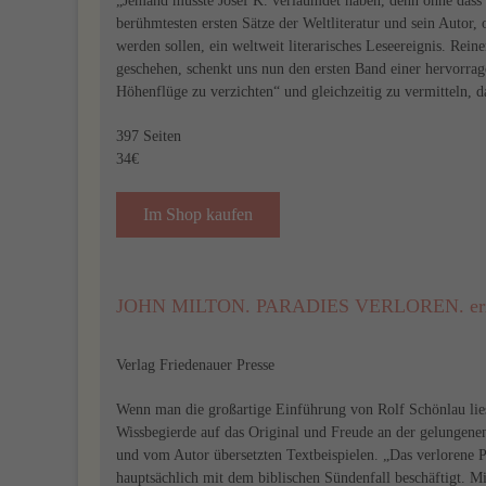
„Jemand musste Josef K. verläumdet haben, denn ohne dass e
berühmtesten ersten Sätze der Weltliteratur und sein Autor, 
werden sollen, ein weltweit literarisches Leseereignis. Reine
geschehen, schenkt uns nun den ersten Band einer hervorrag
Höhenflüge zu verzichten“ und gleichzeitig zu vermitteln, d
397 Seiten
34€
Im Shop kaufen
JOHN MILTON. PARADIES VERLOREN. erzählt
Verlag Friedenauer Presse
Wenn man die großartige Einführung von Rolf Schönlau liest
Wissbegierde auf das Original und Freude an der gelungene
und vom Autor übersetzten Textbeispielen. „Das verlorene Pa
hauptsächlich mit dem biblischen Sündenfall beschäftigt. M