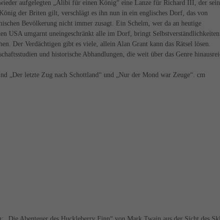
eder aufgelegten „Alibi für einen König“ eine Lanze für Richard III, der sei
König der Briten gilt, verschlägt es ihn nun in ein englisches Dorf, das von
imischen Bevölkerung nicht immer zusagt. Ein Schelm, wer da an heutige
 den USA umgarnt uneingeschränkt alle im Dorf, bringt Selbstverständlichkeiten
 Der Verdächtigen gibt es viele, allein Alan Grant kann das Rätsel lösen.
chaftsstudien und historische Abhandlungen, die weit über das Genre hinausre
ind „Der letzte Zug nach Schottland“ und „Nur der Mond war Zeuge“. cm
 neu: „Die Abenteuer des Huckleberry Finn“ von Mark Twain aus der Sicht des Sk