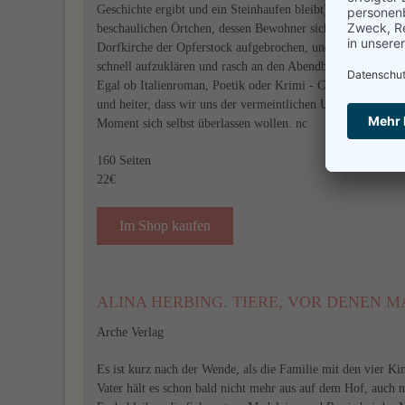
Geschichte ergibt und ein Steinhaufen bleibt). Also das Ga
beschaulichen Örtchen, dessen Bewohner sich abends unter
Dorfkirche der Opferstock aufgebrochen, und der örtliche M
schnell aufzuklären und rasch an den Abendbrottisch zurüc
Egal ob Italienroman, Poetik oder Krimi - Capus erzählt so
und heiter, dass wir uns der vermeintlichen Uneindeutigkeit
Moment sich selbst überlassen wollen. nc
160 Seiten
22€
Im Shop kaufen
ALINA HERBING. TIERE, VOR DENEN 
Arche Verlag
Es ist kurz nach der Wende, als die Familie mit den vier 
Vater hält es schon bald nicht mehr aus auf dem Hof, auch n