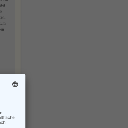
etet
ck
fen.
 zum
gen
h die
e