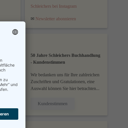
Schleichers bei Instagram
✉
Newsletter abonnieren
50 Jahre Schleichers Buchhandlung
- Kundenstimmen
Wir bedanken uns für Ihre zahlreichen
Zuschriften und Gratulationen, eine
Auswahl können Sie hier betrachten...
Kundenstimmen