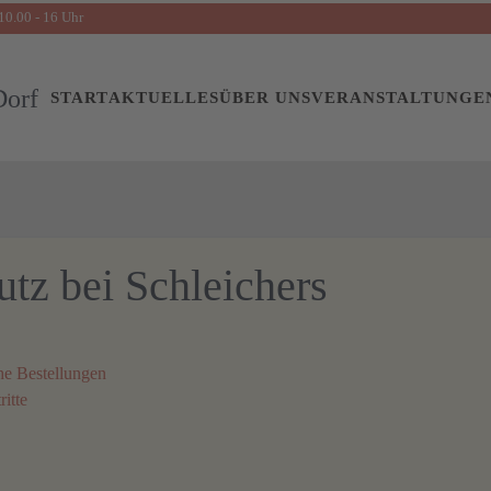
10.00 - 16 Uhr
START
AKTUELLES
ÜBER UNS
VERANSTALTUNGE
tz bei Schleichers
he Bestellungen
itte