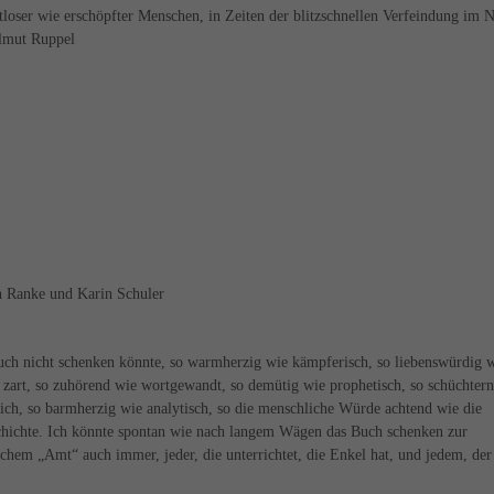
atloser wie erschöpfter Menschen, in Zeiten der blitzschnellen Verfeindung im 
elmut Ruppel
h Ranke und Karin Schuler
h nicht schenken könnte, so warmherzig wie kämpferisch, so liebenswürdig 
e zart, so zuhörend wie wortgewandt, so demütig wie prophetisch, so schüchter
klich, so barmherzig wie analytisch, so die menschliche Würde achtend wie die
hichte. Ich könnte spontan wie nach langem Wägen das Buch schenken zur
hem „Amt“ auch immer, jeder, die unterrichtet, die Enkel hat, und jedem, der