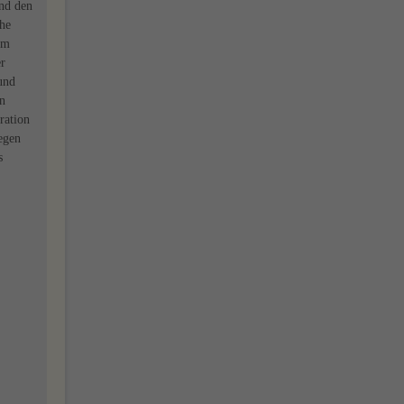
and den
che
em
er
und
in
ration
Gegen
s