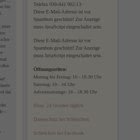
ngen …
Telefax 030-841 902-13
so bin
Diese E-Mail-Adresse ist vor
n
Spambots geschützt! Zur Anzeige
 einer
muss JavaScript eingeschaltet sein.
ion
tscher
Diese E-Mail-Adresse ist vor
hier
Spambots geschützt! Zur Anzeige
er
muss JavaScript eingeschaltet sein.
nmal
roßen
Öffnungszeiten:
Montag bis Freitag: 10 - 18.30 Uhr
auf
Samstag: 10 - 16 Uhr
räueln
Adventsamstage: 10 - 18.30 Uhr
rd das
rdet
Shop: 24 Stunden täglich
de –
Datenschutz bei Schleichers
n
Schleichers bei Facebook