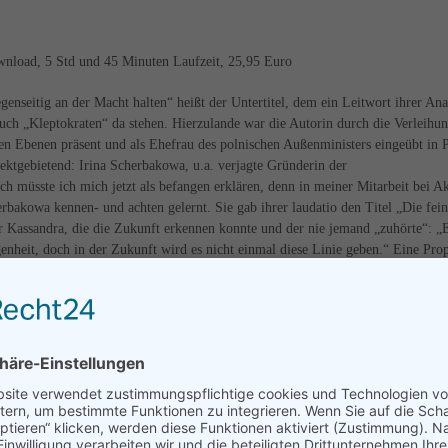
nload, 5 Std und 45 Minuten Laufzeit, 25,95 Euro
enseitig an der Macht halten“ heißt der Untertitel, dem ein Leitwort ihrer Ana
uch „Kleptokraten“ da stehen. Hierzulande war die Autorin durch die Verleihun
en Ebenen präsent und als Ehefrau des polnischen Außenministers eingeübt in 
pektgebietend: Irina Scherbakowa, u.a. verjagte Gründerin der
 müsste ich mich jetzt als befangen erklären, denn in meiner Mitarbeit bei A
rbakowa kennen- und achten gelernt. Sie gab ihrer laudatio den Titel „Die fei
r Kassandra, die die Zukunft erkennen konnte und der nie jemand „zuhörte“: „
enheit, doch in der Zukunft wird es nicht einmal diese Linie geben.“ Eine Prop
 den Weg Russlands betraf, sähe die ukrainische Landschaft heute anders aus, s
 in dem „Friedensdeal“ zwischen den Wahrheitsanwälten Trump und Putin zu f
ungstag des Papstes etwas vom Geist seines Namens die Köpfe erreicht hat, ist 
!)? Mit skrupelloser Entschlossenheit arbeiten sie ausschließlich am eigenen
 Weltordnung „Demokratie“ einhergeht, jene Herren aus Russland, China, Belaru
, Ungarns, Kirgistans und der spezifischen Hilfswilligen aus dem Libanon,
okratie“, ihre Sprache, ihr Denken und ihre Lebensformen. Applebaum deckt ei