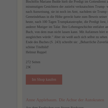
Bischöfin Mariann Budde hielt die Predigt im Gottesdienst
missmutigen Gesichtern der zutiefst verknatschten Trump- 
nach Ausweisung, sie ist noch im Amt, nachdem sie Trump s
Gemeindehaus in die Höhe gereckt hatte zum Beweis seiner 
heute, nach 100 Tagen Trumpkatastrophe, die Predigt liest,
anderer Mutiger im Talar. Ihre Lebensgeschichte entfaltet
Buch, von dem man nicht lassen kann. Mit Aufatmen hört ma
ausgleichen würde.“ Aber sie weiß auch sich selbst zu sehen
Ende des Buches (S. 243) schreibt sie: „Beharrliche Zuverlä
schöne Titelbild!
Helmut Ruppel
272 Seiten
23€
Im Shop kaufen
Anne Applebaum. Die Achse der Autokraten
Aus dem Englischen von Jürgen Neubauer