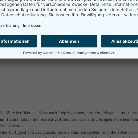
das jeden Krimi in den Schatten rückt.
h differenter Systeme in der kleptokratischen Bereicherung. Die Vielfalt der
schen Belarus – international geächtet und isoliert – investiert, China voran, i
h an den Kopf fassen und fragen: In dieser Welt lebst Du? Helmut Ruppel
die Mitte der 90er aus Kiew nach Leipzig kamen, dort ein „Magasin“ mit russi
um, Ira und Jakob, die russisch-gastronomisches ins Bild bringen zwischen Pel
 Knoblauchrand.
her Luftigkeit von Ereignissen, die die Familien spalten. Sind die Toten auf d