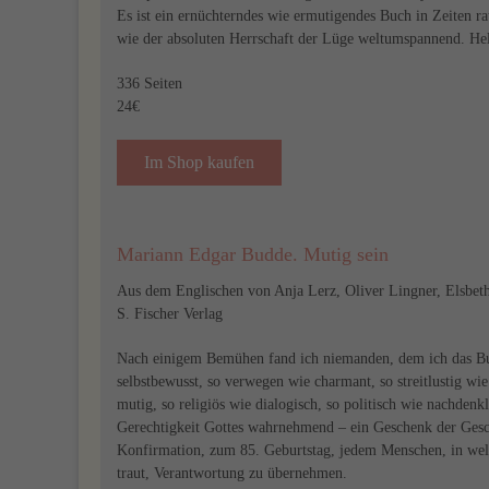
Es ist ein ernüchterndes wie ermutigendes Buch in Zeiten r
wie der absoluten Herrschaft der Lüge weltumspannend. H
336 Seiten
24€
Im Shop kaufen
Mariann Edgar Budde. Mutig sein
Aus dem Englischen von Anja Lerz, Oliver Lingner, Elsbet
S. Fischer Verlag
Nach einigem Bemühen fand ich niemanden, dem ich das Buc
selbstbewusst, so verwegen wie charmant, so streitlustig wi
mutig, so religiös wie dialogisch, so politisch wie nachden
Gerechtigkeit Gottes wahrnehmend – ein Geschenk der Gesc
Konfirmation, zum 85. Geburtstag, jedem Menschen, in welc
traut, Verantwortung zu übernehmen.