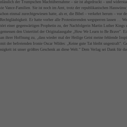
 anlässlich der Trumpschen Machtübernahme – sie ist abgedruckt – und widerst
wie Vance-Familien. Sie ist noch im Amt, trotz der republikanischen Hasswüns
chon einmal zurechtgewiesen hatte, als er, die Bibel – verkehrt herum – vor d
Rechtgläubigkeit. Er hatte vorher alle Protestierenden wegsperren lassen … W
 hört einer gegenwärtigen Prophetin zu, der Nachfolgerin Martin Luther Kings 
 angemessen den Untertitel der Originalausgabe „How We Learn to Be Brave“. E
n ihrer Hoffnung zu, „dass wieder mal der Heilige Geist meine fehlende Inspi
 mit der befreienden Ironie Oscar Wildes: „Keine gute Tat bleibt ungestraft“. 
ssigkeit ist unser größtes Geschenk an diese Welt.“ Dem Verlag sei Dank für da