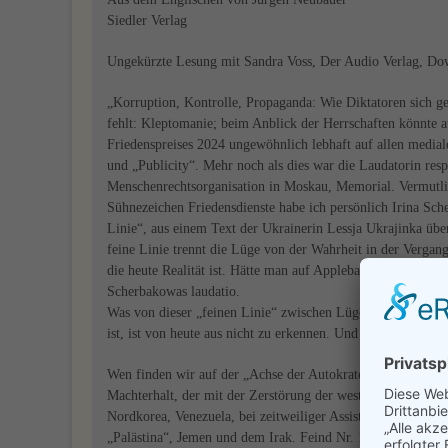
Siedler Verlag
Ungekürzte Lesung mit Sandra Voss, Der Audio Verlag, Dow
„Korruption, Kontrolle, Propaganda: Wie Diktatoren sich geg
fehlt: Kleptomanie; beim Anblick der Herrschaften könnte a
Friedenspreises 2024 ungewöhnlich lebhaft auf allen medial
und „Publicity“. Mehr noch als dies war die Laudatorin res
Menschenrechtsorganisation in Moskau, Memorial. Vermutlich
Sühnezeichen Friedensdienste habe ich persönlich Irina Sche
Linie“, aus einem Text der Ukrainerin Lessja Ukrajinka übe
feine Linie trennt die Lüge von der Wahrheit in der Vergang
die heute Realität ist. Hätte man auf Applebaum gehört, was
Scherbakowas laudatio.
Was von dieser „feinen Linie“ zwischen Lüge und Wahrheit
ist, ist von heute aus nicht zu erkennen. Und ob am Beerdig
Wen finden wir auf der „Achse der Autokraten“ (Kleptokraten
Machterhalt, der mit der Zerstörung der westlich-liberalen
Nordkorea, Venezuela, bei zeitweiliger Assistenz der Türkei
„Palästina“, Jemen und dem Irak. Feind Nr. 1 ist die „Dem