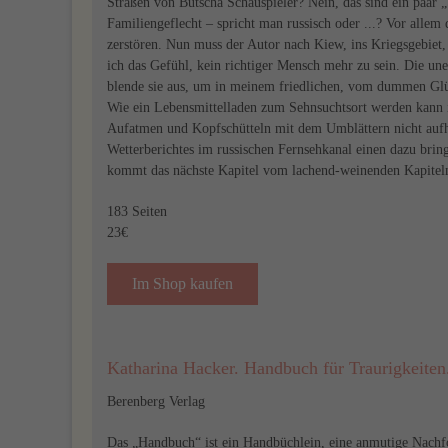
Straßen von Butscha Schauspieler? Nein, das sind ein paar 
Familiengeflecht – spricht man russisch oder ...? Vor allem
zerstören. Nun muss der Autor nach Kiew, ins Kriegsgebiet,
ich das Gefühl, kein richtiger Mensch mehr zu sein. Die une
blende sie aus, um in meinem friedlichen, vom dummen Glü
Wie ein Lebensmittelladen zum Sehnsuchtsort werden kann 
Aufatmen und Kopfschütteln mit dem Umblättern nicht aufh
Wetterberichtes im russischen Fernsehkanal einen dazu bring
kommt das nächste Kapitel vom lachend-weinenden Kapite
183 Seiten
23€
Im Shop kaufen
Katharina Hacker. Handbuch für Traurigkeiten
Berenberg Verlag
Das „Handbuch“ ist ein Handbüchlein, eine anmutige Nachfol