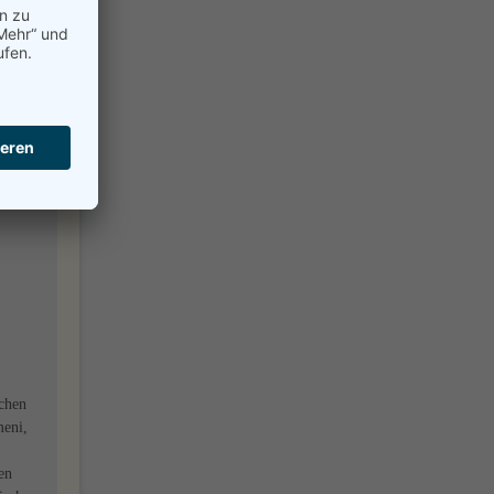
st
schen
meni,
en