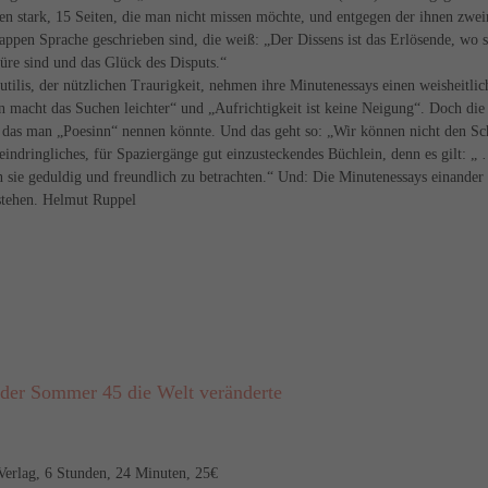
n stark, 15 Seiten, die man nicht missen möchte, und entgegen der ihnen zwe
nappen Sprache geschrieben sind, die weiß: „Der Dissens ist das Erlösende, wo 
re sind und das Glück des Disputs.“
a utilis, der nützlichen Traurigkeit, nehmen ihre Minutenessays einen weisheitli
n macht das Suchen leichter“ und „Aufrichtigkeit ist keine Neigung“. Doch die
, das man „Poesinn“ nennen könnte. Und das geht so: „Wir können nicht den S
 eindringliches, für Spaziergänge gut einzusteckendes Büchlein, denn es gilt: „
n sie geduldig und freundlich zu betrachten.“ Und: Die Minutenessays einander
 stehen. Helmut Ruppel
 der Sommer 45 die Welt veränderte
erlag, 6 Stunden, 24 Minuten, 25€