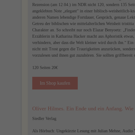
Rezension (am 12.04.) im NDR nicht 120, sondern 135 Seite
angeklebten Note „elegant“ in einer biblisch-weisheitlich-k
anderen Namen lebendige Fortdauer, Gespräch, genaue Lektü
Getreu der biblischen wie mittelalterlichen Weisheit tristiti
Charakter an. So schreibt nur noch Elazar Benyoetz: „Finde
Erzählerin in Katharina Hacker macht aus Aphoristik etwas
verhindern, aber dass die Welt kleiner wird durch ihn.“ Ein
nicht mit Trost gegen die Traurigkeiten anzurücken, sonder
vorzulesen und ihnen gut zuzuhören. Sie sollten griffbereit
120 Seiten 20€
Im Shop kaufen
Oliver Hilmes. Ein Ende und ein Anfang. Wie
Siedler Verlag
Als Hörbuch: Ungekürzte Lesung mit Julian Mehne, Audio V