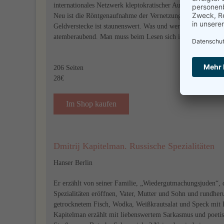
internationales Netzwerk kleptokratischer Autokratien auf, 
Neu ist die Röntgenaufnahme der Vernetzung auch ideologisc
Geldverstecke ist staunenswert. Was und wer in dem autokrati
atemberaubend. Man muss beim Lesen sich immer erneut sic
206 Seiten
28€
Im Shop kaufen
Dmitrij Kapitelman. Russische Spezialitäten
Hanser Berlin
Er erzählt von seiner Familie, „Wiedergutmachungsjuden“, 
Spezialitäten eröffnen, Vater, Mutter und Sohn und rundher
getrocknetem Fisch, Wodka, Weißkrautsalat und Speck mit
Kapitelman erzählt mit liebenswertem Sarkasmus und poetisc