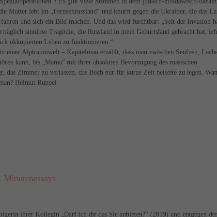
„Spezialoperationen“! Es gibt viele Stimmen in dem jüdisch-moldawisch-ukrain
 die Mutter lebt im „Fernsehrussland“ und knurrt gegen die Ukrainer, die das L
 fahren und sich ein Bild machen. Und das wird furchtbar: „Seit der Invasion h
rträglich sinnlose Tragödie, die Russland in mein Geburtsland gebracht hat, ich
ck okkupierten Leben zu funktionieren.“
in einer Alptraumwelt – Kapitelman erzählt, dass man zwischen Seufzen, Lach
ören kann, bis „Mama“ mit ihrer absoluten Bevorzugung des russischen
t, das Zimmer zu verlassen, das Buch nur für kurze Zeit beiseite zu legen. Wa
lman? Helmut Ruppel
. Minutenessays
gerin ihrer Kollegin „Darf ich dir das Sie anbieten?“ (2019) und entgegen de