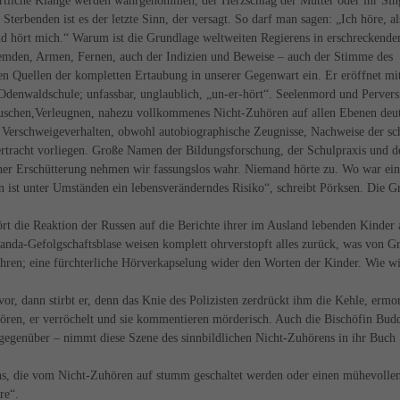
burtliche Klänge werden wahrgenommen, der Herzschlag der Mutter oder ihr Si
terbenden ist es der letzte Sinn, der versagt. So darf man sagen: „Ich höre, al
nd hört mich.“ Warum ist die Grundlage weltweiten Regierens in erschreckende
remden, Armen, Fernen, auch der Indizien und Beweise – auch der Stimme des
en Quellen der kompletten Ertaubung in unserer Gegenwart ein. Er eröffnet mit
denwaldschule; unfassbar, unglaublich, „un-er-hört“. Seelenmord und Pervers
uschen,Verleugnen, nahezu vollkommenes Nicht-Zuhören auf allen Ebenen deu
s Verschweigeverhalten, obwohl autobiographische Zeugnisse, Nachweise der sc
ertracht vorliegen. Große Namen der Bildungsforschung, der Schulpraxis und d
cher Erschütterung nehmen wir fassungslos wahr. Niemand hörte zu. Wo war ei
n ist unter Umständen ein lebensveränderndes Risiko“, schreibt Pörksen. Die G
t die Reaktion der Russen auf die Berichte ihrer im Ausland lebenden Kinder 
ganda-Gefolgschaftsblase weisen komplett ohrverstopft alles zurück, was von G
Ohren; eine fürchterliche Hörverkapselung wider den Worten der Kinder. Wie wi
vor, dann stirbt er, denn das Knie des Polizisten zerdrückt ihm die Kehle, ermo
hören, er verröchelt und sie kommentieren mörderisch. Auch die Bischöfin Bud
egenüber – nimmt diese Szene des sinnbildlichen Nicht-Zuhörens in ihr Buch
ens, die vom Nicht-Zuhören auf stumm geschaltet werden oder einen mühevolle
re“.