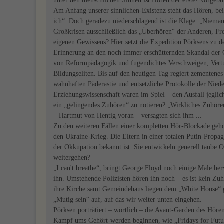
unter den menschlichen Sinnen ist Hören der erste! Vorge
Am Anfang unserer sinnlichen-Existenz steht das Hören, bei S
ich“. Doch geradezu niederschlagend ist die Klage: „Niema
Großkrisen ausschließlich das „Überhören“ der Anderen, F
eigenen Gewissens? Hier setzt die Expedition Pörksens zu d
Erinnerung an den noch immer erschütternden Skandal der O
von Reformpädagogik und fugendichtes Verschweigen, Vert
Bildungseliten. Bis auf den heutigen Tag regiert zementene
wahnhaften Päderastie und entsetzliche Protokolle der Nied
Erziehungswissenschaft waren im Spiel – den Ausfall jegli
ein „gelingendes Zuhören“ zu notieren? „Wirkliches Zuhöre
– Hartmut von Hentig voran – versagten sich ihm ...
Zu den weiteren Fällen einer kompletten Hör-Blockade gehör
den Ukraine-Krieg. Die Eltern in einer totalen Putin-Propa
der Okkupation bekannt ist. Sie entwickeln generell taube 
weitergehen?
„I can't breathe“, bringt George Floyd noch einige Male her
ihn. Umstehende Polizisten hören ihn noch – es ist kein Zu
ihre Kirche samt Gemeindehaus liegen dem „White House“ g
„Mutig sein“ auf, auf das wir weiter unten eingehen.
Pörksen porträtiert – wörtlich – die Avant-Garden des Hör
Kampf ums Gehört-werden beginnen, wie „Fridays for Futu