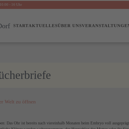
10.00 - 16 Uhr
START
AKTUELLES
ÜBER UNS
VERANSTALTUNGE
ücherbriefe
er Welt zu öffnen
en: Das Ohr ist bereits nach viereinhalb Monaten beim Embryo voll ausgepräg