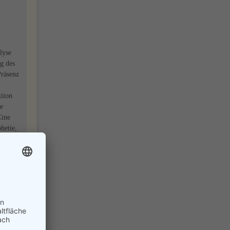
lyse
g des
Präsenz
ktion
ne
Eine
hetie,
o
inden
offen.
s,
n