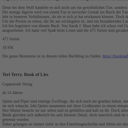
Denn bei dem Wolf handelte es sich nicht um ein gewöhnliches Tier, sonder
Die mutige Jägerin wird von einem Fae in tierischer Gestalt ins Reich der Fae
lebt in besseren Verhältnissen, als sie es sich je hat erträumen können. Doch 
Um die Person zu retten, die ihr am wichtigsten ist, und ein bezauberndes La
Ich bin begeistert von diesem Buch. Von Sarah J. Maas habe ich schon viel G
ausgearbeitet. Ich hatte viel Spaß beim Lesen und die 475 Seiten sind gerade
475 Seiten
18.95€
Die ganze Rezension ist in diesem tollen Buchblog zu finden:
https://bookin
Teri Terry. Book of Lies
Coppenrath Verlag
ab 14 Jahren
Quinn und Piper sind eineiige Zwillinge, die sich noch nie gesehen haben, 
sie sich wünscht, lebt Quinn zusammen mit ihrer Großmutter in einem eins
Ihre Mutter besucht sie nur selten und ist gefühllos und kalt zu ihr. Doch al
Beide gleichen sich äußerlich bis aufs kleinste Detail, doch innerlich sind 
getrennt wurden.
Dabei gelangen sie immer tiefer in ihre Familiengeschichte und lüften ein dun