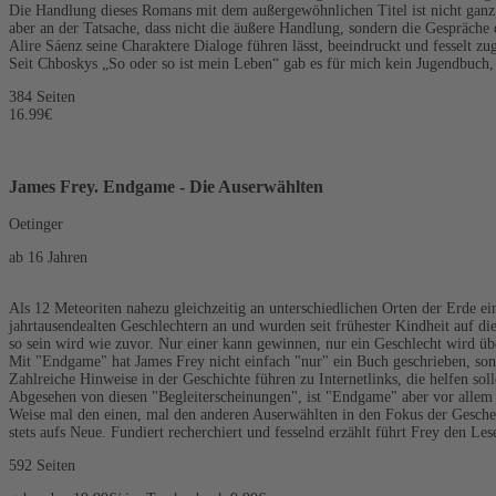
Die Handlung dieses Romans mit dem außergewöhnlichen Titel ist nicht ganz 
aber an der Tatsache, dass nicht die äußere Handlung, sondern die Gespräch
Alire Sáenz seine Charaktere Dialoge führen lässt, beeindruckt und fesselt 
Seit Chboskys „So oder so ist mein Leben“ gab es für mich kein Jugendbuch, 
384 Seiten
16.99€
James Frey. Endgame - Die Auserwählten
Oetinger
ab 16 Jahren
Als 12 Meteoriten nahezu gleichzeitig an unterschiedlichen Orten der Erde 
jahrtausendealten Geschlechtern an und wurden seit frühester Kindheit auf di
so sein wird wie zuvor. Nur einer kann gewinnen, nur ein Geschlecht wird üb
Mit "Endgame" hat James Frey nicht einfach "nur" ein Buch geschrieben, sond
Zahlreiche Hinweise in der Geschichte führen zu Internetlinks, die helfen s
Abgesehen von diesen "Begleiterscheinungen", ist "Endgame" aber vor allem e
Weise mal den einen, mal den anderen Auserwählten in den Fokus der Geschehn
stets aufs Neue. Fundiert recherchiert und fesselnd erzählt führt Frey den
592 Seiten