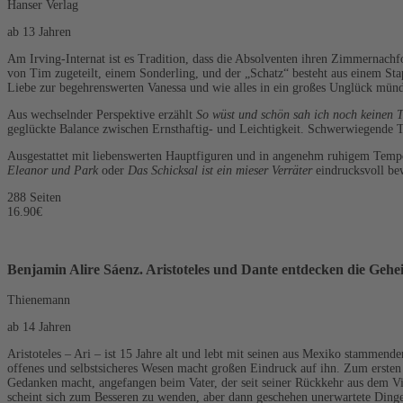
Hanser Verlag
ab 13 Jahren
Am Irving-Internat ist es Tradition, dass die Absolventen ihren Zimmernachf
von Tim zugeteilt, einem Sonderling, und der „Schatz“ besteht aus einem Sta
Liebe zur begehrenswerten Vanessa und wie alles in ein großes Unglück mün
Aus wechselnder Perspektive erzählt
So wüst und schön sah ich noch keinen 
geglückte Balance zwischen Ernsthaftig- und Leichtigkeit. Schwerwiegende
Ausgestattet mit liebenswerten Hauptfiguren und in angenehm ruhigem Tempo e
Eleanor und Park
oder
Das Schicksal ist ein mieser Verräter
eindrucksvoll bew
288 Seiten
16.90€
Benjamin Alire Sáenz. Aristoteles und Dante entdecken die Geh
Thienemann
ab 14 Jahren
Aristoteles – Ari – ist 15 Jahre alt und lebt mit seinen aus Mexiko stammend
offenes und selbstsicheres Wesen macht großen Eindruck auf ihn. Zum ersten 
Gedanken macht, angefangen beim Vater, der seit seiner Rückkehr aus dem Vie
scheint sich zum Besseren zu wenden, aber dann geschehen unerwartete Dinge,