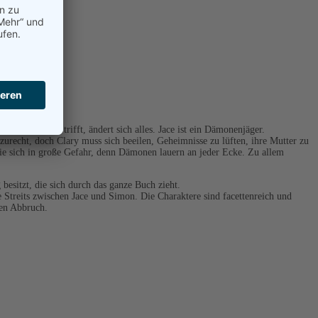
sie auf Jace trifft, ändert sich alles. Jace ist ein Dämonenjäger.
 zurecht, doch Clary muss sich beeilen, Geheimnisse zu lüften, ihre Mutter zu
sie sich in große Gefahr, denn Dämonen lauern an jeder Ecke. Zu allem
esitzt, die sich durch das ganze Buch zieht.
e Streits zwischen Jace und Simon. Die Charaktere sind facettenreich und
nen Abbruch.