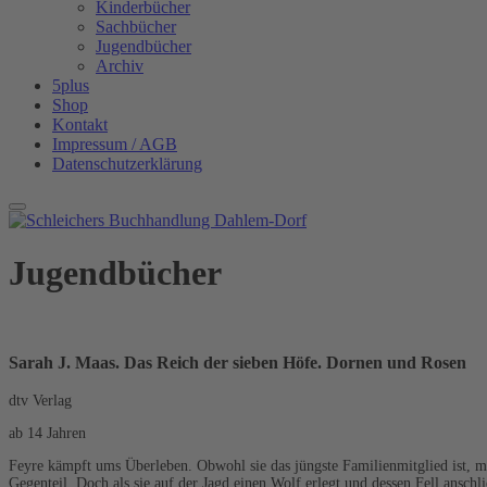
Kinderbücher
Sachbücher
Jugendbücher
Archiv
5plus
Shop
Kontakt
Impressum / AGB
Datenschutzerklärung
Jugendbücher
Sarah J. Maas. Das Reich der sieben Höfe. Dornen und Rosen
dtv Verlag
ab 14 Jahren
Feyre kämpft ums Überleben. Obwohl sie das jüngste Familienmitglied ist, m
Gegenteil. Doch als sie auf der Jagd einen Wolf erlegt und dessen Fell anschli