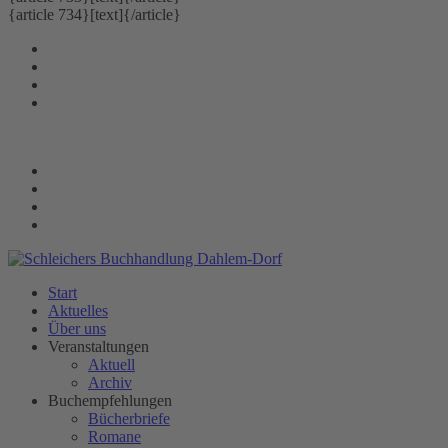
{article 734}[text]{/article}
Telefon 030-841 902-0 | Montag bis Freitag: 10.00 - 18.30 Uhr | Samstag: 10.00 
Start
Aktuelles
Über uns
Veranstaltungen
Aktuell
Archiv
Buchempfehlungen
Bücherbriefe
Romane