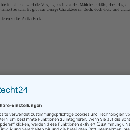
chte Rückblicke wird die Vergangenheit von den Mädchen erklärt, doch das, oh
etailliert zu sein. Es gibt nur wenige Charaktere im Buch, doch diese sind viel
 lesen sollte. Anika Beck
tter ist seine Familie von England in die USA gezogen, sein Vater - ein genial
hrt wird und auch Parker und Emma plötzlich von seltsamen Gestalten verfolgt 
che nach ihrem Vater und kommen einem unglaublichen Geheimnis auf die Spur, 
en; endlich erscheint ein neues Abenteuer aus der Feder von Monica M. Vaughan
ut gelingt es der Autorin mit ihrer ganz eigenen Komposition dieser Element