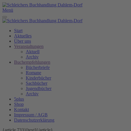
Zum Hauptinhalt springen
Menü
Start
Aktuelles
Über uns
Veranstaltungen
Aktuell
Archiv
Buchempfehlungen
Bücherbriefe
Romane
Kinderbücher
Sachbücher
Jugendbücher
Archiv
5plus
Shop
Kontakt
Impressum / AGB
Datenschutzerklärung
{article 733}[text]{/article}