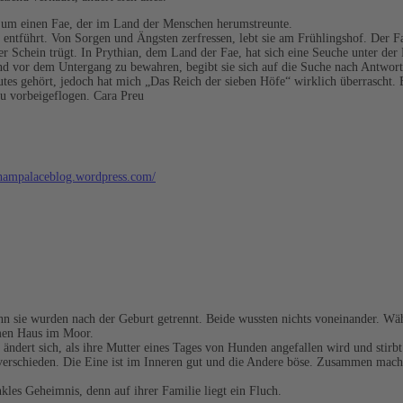
n um einen Fae, der im Land der Menschen herumstreunte.
 entführt. Von Sorgen und Ängsten zerfressen, lebt sie am Frühlingshof. Der Fae,
der Schein trügt. In Prythian, dem Land der Fae, hat sich eine Seuche unter der
nd vor dem Untergang zu bewahren, begibt sie sich auf die Suche nach Antworten
utes gehört, jedoch hat mich „Das Reich der sieben Höfe“ wirklich überrascht.
zu vorbeigeflogen. Cara Preu
ghampalaceblog.wordpress.com/
denn sie wurden nach der Geburt getrennt. Beide wussten nichts voneinander. W
amen Haus im Moor.
les ändert sich, als ihre Mutter eines Tages von Hunden angefallen wird und stir
sie verschieden. Die Eine ist im Inneren gut und die Andere böse. Zusammen ma
kles Geheimnis, denn auf ihrer Familie liegt ein Fluch.