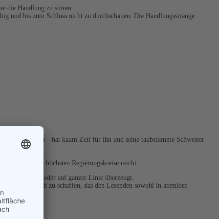
ne die Handlung zu stören.
fältig und bis zum Schluss nicht zu durchschauen. Die Handlungsstränge
er Wissenschaftler - hat kaum Zeit für ihn und seine taubstumme Schwester
werden.
das bis in die höchsten Regierungskreise reicht....
 mit dem sie wieder auf ganzer Linie überzeugt.
e ein Kinderbuch zu schaffen, das den Lesenden sowohl in atemlose