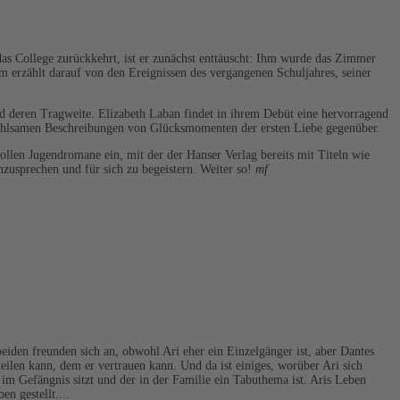
das College zurückkehrt, ist er zunächst enttäuscht: Ihm wurde das Zimmer
m erzählt darauf von den Ereignissen des vergangenen Schuljahres, seiner
nd deren Tragweite. Elizabeth Laban findet in ihrem Debüt eine hervorragend
fühlsamen Beschreibungen von Glücksmomenten der ersten Liebe gegenüber.
ollen Jugendromane ein, mit der der Hanser Verlag bereits mit Titeln wie
anzusprechen und für sich zu begeistern. Weiter so!
mf
eiden freunden sich an, obwohl Ari eher ein Einzelgänger ist, aber Dantes
ilen kann, dem er vertrauen kann. Und da ist einiges, worüber Ari sich
im Gefängnis sitzt und der in der Familie ein Tabuthema ist. Aris Leben
n gestellt....