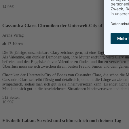
14.95€
Cassandra Clare. Chroniken der Unterwelt-City of Bones
Arena Verlag
ab 13 Jahren
Die 16-jährige, unscheinbare Clary zeichnet gern, ist eine Tagträumerin und f
Als Valentine, ein dunkler Dämonenjäger, ihre Mutter entführt, wird Clary unf
befreien und den Engelskelch vor Valentine zu finden und ihn zu verstecken.
Überfluss muss sie sich zwischen ihrem besten Freund Simon und dem geheim
Chroniken der Unterwelt-City of Bones von Cassandra Clare, die schon die Ma
Cassandra Clare schreibt flüssig und detailreich, ohne in die Länge zu ziehe
sympathisch, sodass man sich gut in sie hineinversetzen kann. Es endet nicht 
Man kann sich gut in die beschriebenen Situationen hineinversetzen und da
512 Seiten
10.99€
Elisabeth Laban. So wüst und schön sah ich noch keinen Tag