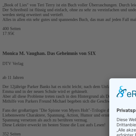
„Book of Lies“ von Teri Terry ist ein Buch voller Überraschungen. Durch lei
Der Schreibstil ist flüssig und einfach, ohne zu sehr zu vereinfachen und und
werden stetig erweitert und vertieft.
Alles in allen ein sehr gutes und spannendes Buch, das man auf jeden Fall mal
400 Seiten
17.95€
Monica M. Vaughan. Das Geheimnis von SIX
DTV Verlag
ab 11 Jahren
Der 12jährige Parker Banks hat es nicht leicht; nach dem Unfalltod seiner Mu
Emma und in der neuen Schule wird er gehänselt.
Aber all diese Probleme treten rasch in den Hintergrund als Dr. Banks entfü
Mithilfe von Parkers Freund Michael begeben sich die Geschwister auf die Su
Fans der großartigen "Die Spione von Myers Holt"-Trilogie dürfen sich freu
Liebenswerte Charaktere, Spannung, Action, Humor und ernste Momente - erne
Spannung versetzen als auch zu berühren vermag.
Diese Lektüre erweckt im besten Sinne die Lust aufs Lesen!
352 Seiten