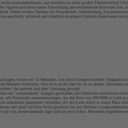
leicht zusammenzufassen, was einerseits an seiner großen Themenvielfalt (Viet
e der Figuren und deren innere Entwicklung das entscheidende Kriterium sind, 
zugleich. Selten werden Themen wie Freundschaft, Selbstfindung, Erwachsenwer
das sprachlich, stilistisch und inhaltlich derartigen Eindruck hinterlassen u
einschlagen, wissen nur 12 Menschen, was dieses Ereignis bedeutet: Endgame ha
esen Moment vorbereitet. Nun ist es an der Zeit für sie zu spielen, Hinweisen 
erleben, die anderen sind dem Untergang geweiht...
ern ein "crossmediales" Ereignis geschaffen; die Filmrechte sind bereits verk
ollen, alle Puzzleteile zusammenzufügen, um den Preis von 500.000$ in Gold zu
in unheimlich spannender Schmöker, der den Leser sofort in seinen Bann zieht.
isse und spielt auf diese Weise geschickt mit den üblichen Lesegewohnheiten;
 Leser auf eine atemberaubende Jagd rund um den Globus. Besonders empfehlensw