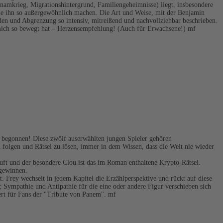
namkrieg, Migrationshintergrund, Familiengeheimnisse) liegt, insbesondere
die ihn so außergewöhnlich machen. Die Art und Weise, mit der Benjamin
den und Abgrenzung so intensiv, mitreißend und nachvollziehbar beschrieben.
nd mich so bewegt hat – Herzensempfehlung! (Auch für Erwachsene!) mf
t begonnen! Diese zwölf auserwählten jungen Spieler gehören
zu folgen und Rätsel zu lösen, immer in dem Wissen, dass die Welt nie wieder
auft und der besondere Clou ist das im Roman enthaltene Krypto-Rätsel.
 gewinnen.
 Frey wechselt in jedem Kapitel die Erzählperspektive und rückt auf diese
 Sympathie und Antipathie für die eine oder andere Figur verschieben sich
ert für Fans der "Tribute von Panem". mf