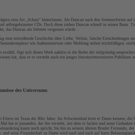
olgern eine Art „Schatz“ hinterlassen. Als Duncan nach den Sommerferien auf 
pel selbstgebrannter CDs. Doch diese ziehen Duncan schnell in seinen Bann. Ti
det, das Duncan am liebsten vergessen würde…
Tag
eine mitreißende Geschichte über Liebe, Verlust, falsche Entscheidungen u
 Themenkomplexe wie Außenseitertum oder Mobbing stehen leichtfüßigen, ein
rzählt, fügt sich dieses Werk nahtlos in die Reihe der tiefgründig-anspruchsv
iesen hat, dass er es versteht auch ein junges literaturinteressiertes Publikum 
eimnisse des Universums
en Eltern im Texas der 80er Jahre. Im Schwimmbad lernt er Dante kennen; die b
Mal hat er jemanden, der ihn versteht, mit dem er lachen und seine Gedanken te
tnamkrieg kaum noch spricht, bis hin zu seinem älteren Bruder Fernando, der 
 und seine Freundschaft zu Dante wird nach und nach auf harte Belastungsprobe