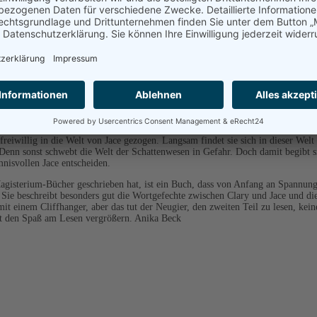
ührt ein normales Leben mit ihrer Mutter in New York. Doch an dem Tag, an dem 
reiwillig in die Welt von Jace gezogen. Langsam findet sie sich in dieser Welt
 Denn sonst schwebt die Welt der Schattenwesen in Gefahr. Doch damit begibt 
nisvollen Jace entscheiden.
gisterium-Bücher geschrieben hat, ist ein Buch, dass von Anfang an Spannung b
n. Sie beschreibt besonders gut die Wortgefechte zwischen Clary und Jace und di
mit einem Cliffhanger, aber das tut der Neugier, den zweiten Teil zu lesen, kei
mit den Spaß am Lesen vergrößern. Anika Beck