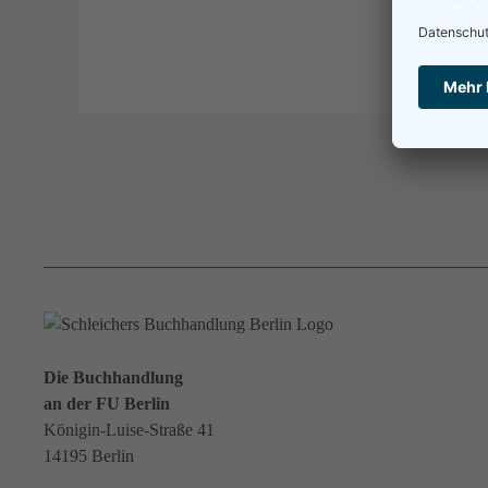
Die Buchhandlung
an der FU Berlin
Königin-Luise-Straße 41
14195 Berlin